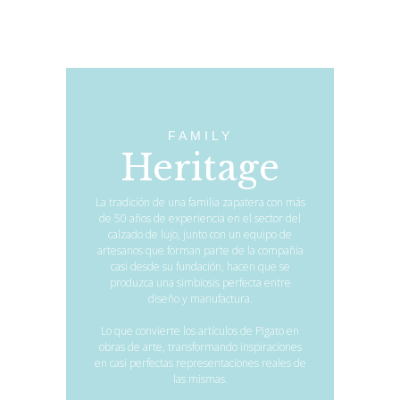
FAMILY
Heritage
La tradición de una familia zapatera con más
de 50 años de experiencia en el sector del
calzado de lujo, junto con un equipo de
artesanos que forman parte de la compañía
casi desde su fundación, hacen que se
produzca una simbiosis perfecta entre
diseño y manufactura.
Lo que convierte los artículos de Pigato en
obras de arte, transformando inspiraciones
en casi perfectas representaciones reales de
las mismas.