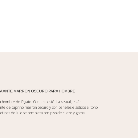
EA ANTE MARRÓN OSCURO PARA HOMBRE
ra hombre de Pigato. Con una estética casual, están
nte de caprino marrón oscuro y con paneles elásticos al tono.
botines de lujo se completa con piso de cuero y goma.