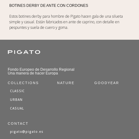
BOTINES DERBY DE ANTE CON CORDONES
Estos botines derby para hombre de Pigato hacen gala de una silueta
simple y casual. Están fabricados en ante de caprino, con detalle en
pespuntes y suela de cuero y goma.
Fondo Europeo de Desarrollo Regional
Una manera de hacer Europa
COLLECTIONS
NATURE
GOODYEAR
CLASSIC
URBAN
CASUAL
CONTACT
pigato@pigato.es