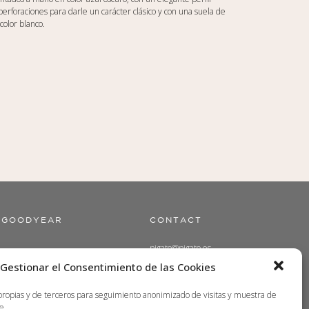
erforaciones para darle un carácter clásico y con una suela de
color blanco.
GOODYEAR
CONTACT
pigato@pigato.es
Gestionar el Consentimiento de las Cookies
(+34) 967 34 16 08
propias y de terceros para seguimiento anonimizado de visitas y muestra de
e.