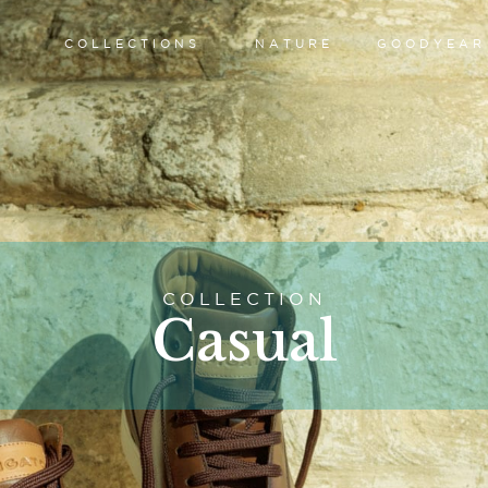
COLLECTIONS
NATURE
GOODYEAR
COLLECTION
Casual