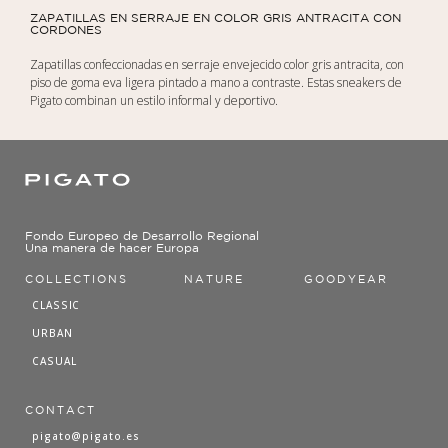
ZAPATILLAS EN SERRAJE EN COLOR GRIS ANTRACITA CON
CORDONES
Zapatillas confeccionadas en serraje envejecido color gris antracita, con
piso de goma eva ligera pintado a mano a contraste. Estas sneakers de
Pigato combinan un estilo informal y deportivo.
Fondo Europeo de Desarrollo Regional
Una manera de hacer Europa
COLLECTIONS
NATURE
GOODYEAR
CLASSIC
URBAN
CASUAL
CONTACT
pigato@pigato.es